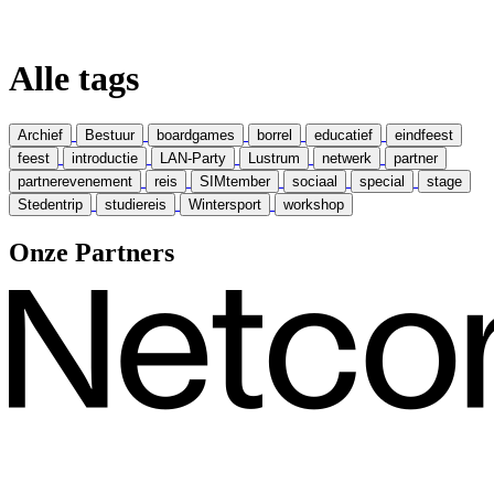
Alle tags
Archief
Bestuur
boardgames
borrel
educatief
eindfeest
feest
introductie
LAN-Party
Lustrum
netwerk
partner
partnerevenement
reis
SIMtember
sociaal
special
stage
Stedentrip
studiereis
Wintersport
workshop
Onze Partners