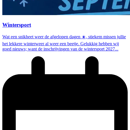
Wintersport
Wat een snikheet weer de afgelopen dagen ☀️, stiekem missen jullie
het lekkere winterweer al weer een beetje. Gelukkig hebben wij
goed nieuws; want de inschrijvingen van de wintersport 2027...