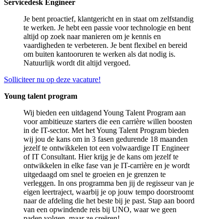
Servicedesk Engineer
Je bent proactief, klantgericht en in staat om zelfstandig
te werken. Je hebt een passie voor technologie en bent
altijd op zoek naar manieren om je kennis en
vaardigheden te verbeteren. Je bent flexibel en bereid
om buiten kantooruren te werken als dat nodig is.
Natuurlijk wordt dit altijd vergoed.
Solliciteer nu op deze vacature!
Young talent program
Wij bieden een uitdagend Young Talent Program aan
voor ambitieuze starters die een carrière willen boosten
in de IT-sector. Met het Young Talent Program bieden
wij jou de kans om in 3 fasen gedurende 18 maanden
jezelf te ontwikkelen tot een volwaardige IT Engineer
of IT Consultant. Hier krijg je de kans om jezelf te
ontwikkelen in elke fase van je IT-carrière en je wordt
uitgedaagd om snel te groeien en je grenzen te
verleggen. In ons programma ben jij de regisseur van je
eigen leertraject, waarbij je op jouw tempo doorstroomt
naar de afdeling die het beste bij je past. Stap aan boord
van een opwindende reis bij UNO, waar we geen
paden volgen, maar ze creëren!